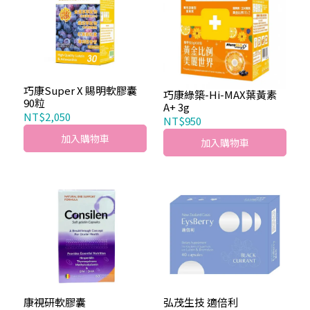
巧康Super X 賜明軟膠囊
巧康綠築-Hi-MAX葉黃素
90粒
A+ 3g
NT$2,050
NT$950
加入購物車
加入購物車
康視研軟膠囊
弘茂生技 適倍利