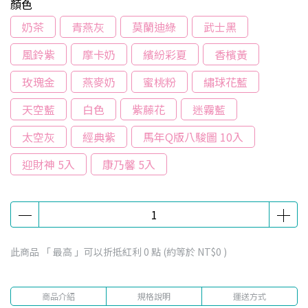
顏色
奶茶
青燕灰
莫蘭迪綠
武士黑
風鈴紫
摩卡奶
繽紛彩夏
香檳黃
玫瑰金
燕麥奶
蜜桃粉
繡球花藍
天空藍
白色
紫藤花
迷霧藍
太空灰
經典紫
馬年Q版八駿圖 10入
迎財神 5入
康乃馨 5入
此商品 「 最高 」可以折抵紅利
0
點 (約等於
NT$0
)
商品介紹
規格說明
運送方式