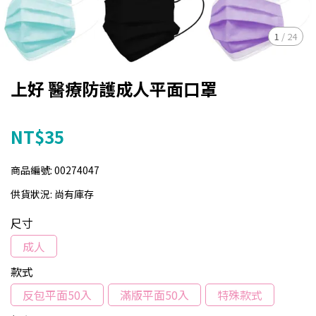
1
/
24
上好 醫療防護成人平面口罩
NT$35
商品編號:
00274047
供貨狀況:
尚有庫存
尺寸
成人
款式
反包平面50入
滿版平面50入
特殊款式