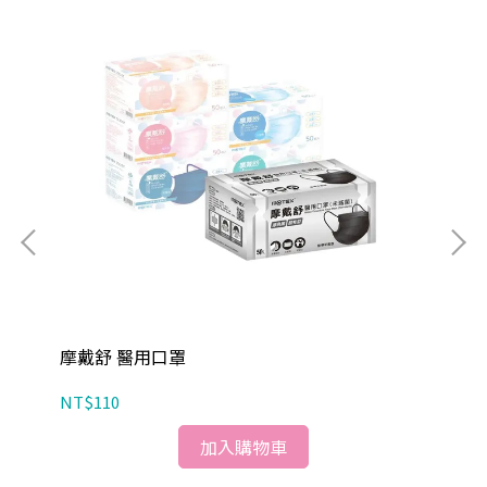
摩戴舒 醫用口罩
順
NT$110
NT
加入購物車