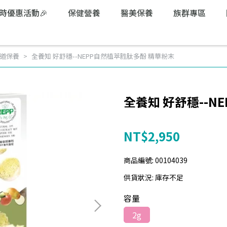
限時優惠活動🎉
保健營養
醫美保養
族群專區
道保養
全養知 好舒穩--NEPP自然植萃胜肽多酚 精華粉末
全養知 好舒穩--N
NT$2,950
商品編號:
00104039
供貨狀況:
庫存不足
容量
2g