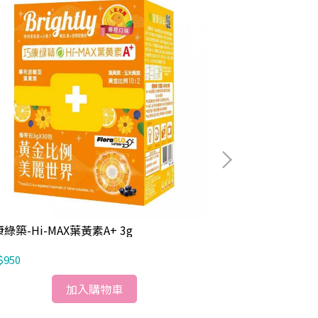
巧康綠築-新盛敏
綠築-Hi-MAX葉黃素A+ 3g
NT$1,350
$950
加入購物車