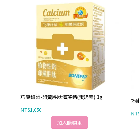
巧康綠築-卵黃胜肽海藻鈣(蛋奶素) 3g
巧康
NT$1,050
NT
加入購物車