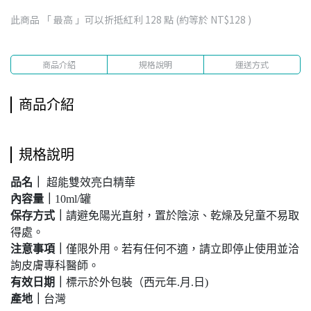
此商品 「 最高 」可以折抵紅利
128
點 (約等於
NT$128
)
商品介紹
規格說明
運送方式
商品介紹
規格說明
品名｜
超能雙效亮白精華
內容量｜
10ml/罐
保存方式
｜
請避免陽光直射，置於陰涼、乾燥及兒童不易取
得處。
注意事項｜
僅限外用。若有任何不適，請立即停止使用並洽
詢皮膚專科醫師。
有效日期
｜
標示於外包裝（西元年.月.日)
產地
｜
台灣