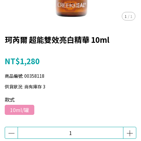
1
/
1
珂芮爾 超能雙效亮白精華 10ml
NT$1,280
商品編號:
00358118
供貨狀況:
尚有庫存 3
款式
10ml/罐