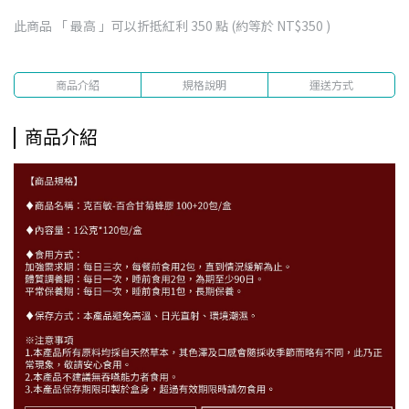
此商品 「 最高 」可以折抵紅利
350
點 (約等於
NT$350
)
商品介紹
規格說明
運送方式
商品介紹