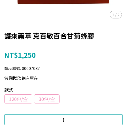
1
/
2
護來藥草 克百敏百合甘菊蜂膠
NT$1,250
商品編號:
00007037
供貨狀況:
尚有庫存
款式
120包/盒
30包/盒