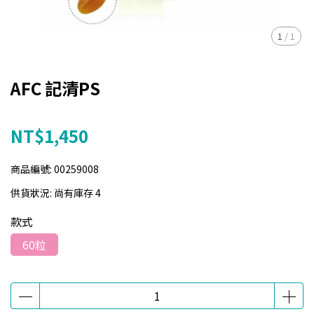
1
/
1
AFC 記清PS
NT$1,450
商品編號:
00259008
供貨狀況:
尚有庫存 4
款式
60粒