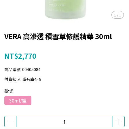
1
/
1
VERA 高滲透 積雪草修護精華 30ml
NT$2,770
商品編號:
00405084
供貨狀況:
尚有庫存 9
款式
30ml/罐