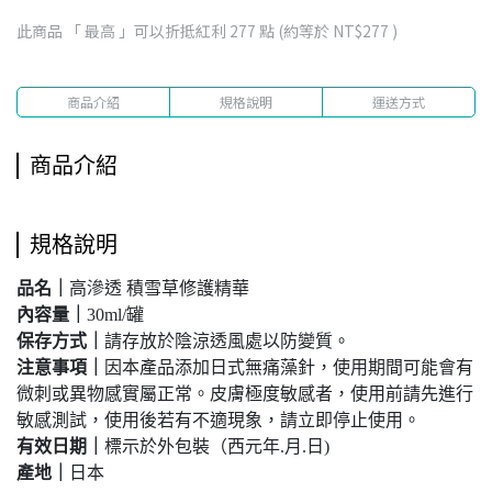
此商品 「 最高 」可以折抵紅利
277
點 (約等於
NT$277
)
商品介紹
規格說明
運送方式
商品介紹
規格說明
品名｜
高滲透 積雪草修護精華
內容量｜
30ml/罐
保存方式
｜
請存放於陰涼透風處以防變質。
注意事項｜
因本產品添加日式無痛藻針，使用期間可能會有
微刺或異物感實屬正常。皮膚極度敏感者，使用前請先進行
敏感測試，使用後若有不適現象，請立即停止使用。
有效日期
｜
標示於外包裝（西元年.月.日)
產地
｜
日本