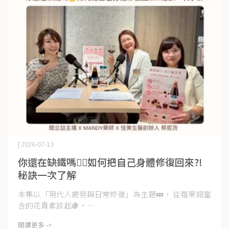
| 2026-07-13
你還在缺鐵嗎😵‍💫如何把自己身體修復回來?!
秘訣一次了解
本集以「現代人疲勞與日常修復」為主題💤， 從莓果類富
含的花青素談起🍇，⋯
閱讀更多 ->