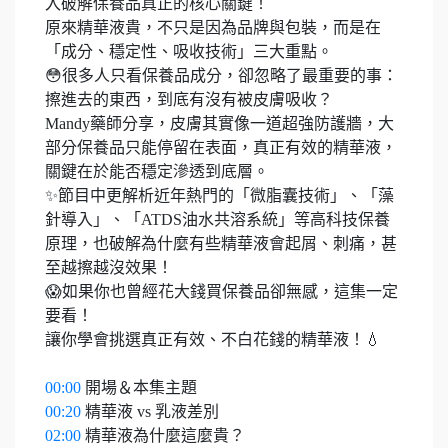
入破解保養品真正的核心關鍵！
原來精華液貴，不只是因為品牌與包裝，而是在
「成分、穩定性、吸收技術」三大重點。
😳很多人只看保養品成分，卻忽略了最重要的事：
擦進去的東西，到底有沒有被皮膚吸收？
Mandy藥師分享，皮膚其實像一道超強防護牆，大
部分保養品只能停留在表面，真正有效的精華液，
關鍵在於能否穩定滲透到底層。
✨節目中更解析近年熱門的「微脂囊技術」、「藻
針導入」、「ATDS油水共溶系統」等高科技保養
原理，也破解為什麼有些精華液會起屑、刺痛，甚
至越擦越沒效果！
😱如果你也曾經花大錢買保養品卻無感，這集一定
要看！
讓你學會挑選真正有效、不白花錢的精華液！💧
00:00
開場＆本集主題
00:20
精華液 vs 乳液差別
02:00
精華液為什麼這麼貴？