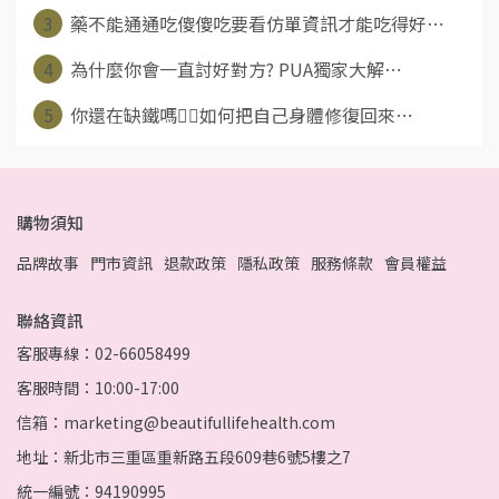
3
藥不能通通吃傻傻吃要看仿單資訊才能吃得好⋯
4
為什麼你會一直討好對方? PUA獨家大解⋯
5
你還在缺鐵嗎😵‍💫如何把自己身體修復回來⋯
購物須知
品牌故事
門市資訊
退款政策
隱私政策
服務條款
會員權益
聯絡資訊
客服專線：02-66058499
客服時間：10:00-17:00
信箱：marketing@beautifullifehealth.com
地址：新北市三重區重新路五段609巷6號5樓之7
統一編號：94190995