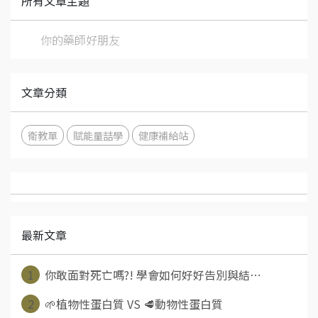
所有文章主題
你的藥師好朋友
文章分類
衛教單
賦能量喆學
健康補給站
最新文章
1
你敢面對死亡嗎?! 學會如何好好告別與結⋯
2
🌱植物性蛋白質 VS 🥩動物性蛋白質