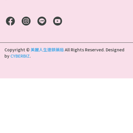
Copyright ©
美麗人生連鎖藥局
All Rights Reserved.
Designed
by
CYBERBIZ
.